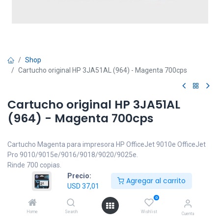
Shop
Cartucho original HP 3JA51AL (964) - Magenta 700cps
Cartucho original HP 3JA51AL
(964) - Magenta 700cps
Cartucho Magenta para impresora HP OfficeJet 9010e OfficeJet
Pro 9010/9015e/9016/9018/9020/9025e.
Rinde 700 copias.
Garantía: 3 meses
Precio:
Agregar al carrito
USD
37,01
USD
37,01
IVA incluido
0
Home
Search
Wishlist
Cuenta