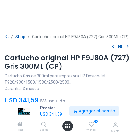
Shop
Cartucho original HP F9J80A (727) Gris 300ML (CP)
Cartucho original HP F9J80A (727)
Gris 300ML (CP)
Cartucho Gris de 300ml para impresora HP DesignJet
T920/930/1500/1530/2500/2530..
Garantía: 3 meses
USD
341,59
IVA incluido
Precio:
Agregar al carrito
USD
341,59
0
Home
Search
Wishlist
Cuenta
Agregar al
Comprar