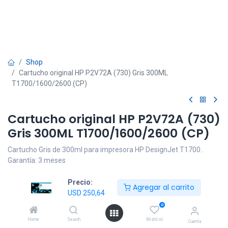
Shop
Cartucho original HP P2V72A (730) Gris 300ML
T1700/1600/2600 (CP)
Cartucho original HP P2V72A (730)
Gris 300ML T1700/1600/2600 (CP)
Cartucho Gris de 300ml para impresora HP DesignJet T1700..
Garantía: 3 meses
USD
250,64
IVA incluido
Precio:
Agregar al carrito
USD
250,64
0
Home
Search
Wishlist
Cuenta