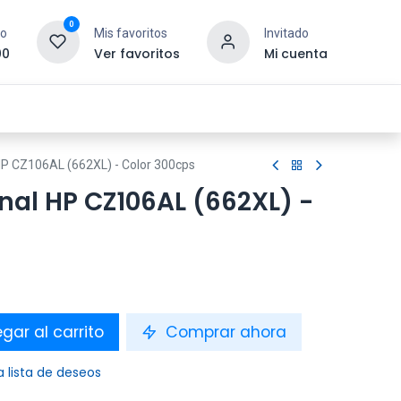
0
to
Mis favoritos
Invitado
00
Ver favoritos
Mi cuenta
esoras y Consumibles
Gaming
Tienda
 HP CZ106AL (662XL) - Color 300cps
nal HP CZ106AL (662XL) -
gar al carrito
Comprar ahora
a lista de deseos