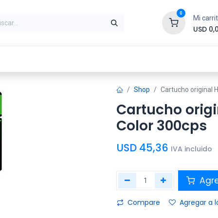
0
Mi carri
USD
0,
ntes
Periféricos
Conectividad
Impr
Shop
Cartucho original
Cartucho origi
Color 300cps
USD
45,36
IVA incluido
Agre
Compare
Agregar a l