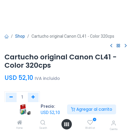
Shop
Cartucho original Canon CL41 - Color 320cps
Cartucho original Canon CL41 -
Color 320cps
USD
52,10
IVA incluido
Precio:
Agregar al carrito
Agregar al
Comprar
USD
52,10
carrito
ahora
0
Home
Search
Wishlist
Cuenta
Agregar a la lista de deseos