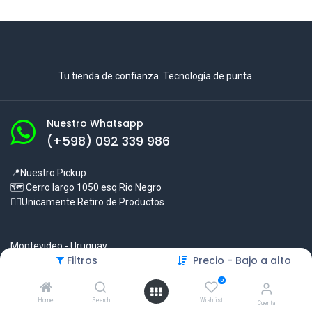
Tu tienda de confianza. Tecnología de punta.
Nuestro Whatsapp
(+598) 092 339 986
📍Nuestro Pickup
🗺 Cerro largo 1050 esq Rio Negro
☝🏻Unicamente Retiro de Productos
Montevideo - Uruguay
Filtros
Precio - Bajo a alto
ventas@backup.uy
0
Links
Home
Search
Wishlist
Cuenta