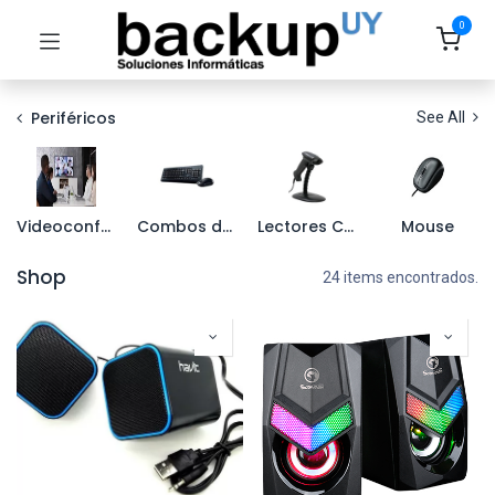
0
Periféricos
See All
Videoconferencia
Combos de Teclado y Mouse
Lectores Codigos de Barra
Mouse
Shop
24 items encontrados.