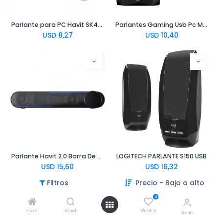
Parlante para PC Havit SK473 USB 2.0 azul
Parlantes Gaming Usb Pc Marvo Sg-118 Led 6w
USD
8,27
USD
10,40
Parlante Havit 2.0 Barra De Sonido Usb M18 Negro
LOGITECH PARLANTE S150 USB
USD
15,60
USD
16,32
Filtros
Precio - Bajo a alto
0
Home
Search
Wishlist
Cuenta