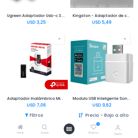
Ugreen Adaptador Usb-c 3.1 A Usb 3.0 Otg
Kingston - Adaptador de compartimento para almacenamiento - 3,5" a 2,5"
USD
3,25
USD
5,49
Adaptador Inalámbrico Mini USB MERCUSYS MW300UM | WiFi, 300 Mbps
Modulo USB Inteligente Sonoff Wifi
USD
7,06
USD
9,62
Filtros
Precio - Bajo a alto
0
Home
Search
Wishlist
Cuenta