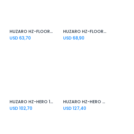
HUZARO HZ-FLOOR MAT 2.0 ALFOMBRA PARA SILLA GAMING
HUZARO HZ-FLOOR MAT 3.0 ALFOMBRA PARA SILLA GAMING
Add to Cart
Add to Cart
USD
63,70
USD
68,90
HUZARO HZ-HERO 1.6 MESA/ESCRITORIO GAMING BLACK
HUZARO HZ-HERO 2.5 MESA/ESCRITORIO GAMING BLACK
Add to Cart
USD
102,70
USD
127,40