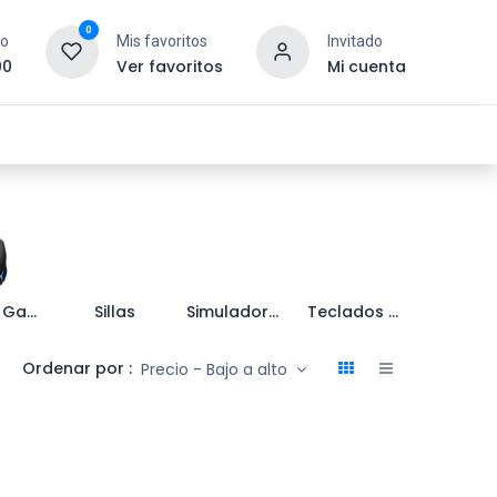
0
to
Mis favoritos
Invitado
00
Ver favoritos
Mi cuenta
esoras y Consumibles
Gaming
Tienda
Mouse Gamer
Sillas
Simuladores
Teclados Gamer
Ordenar por :
Precio - Bajo a alto