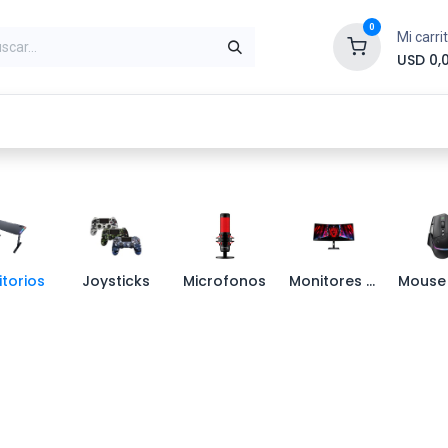
0
Mi carri
USD
0,
ntes
Periféricos
Conectividad
Impr
itorios
Joysticks
Microfonos
Monitores Gamer