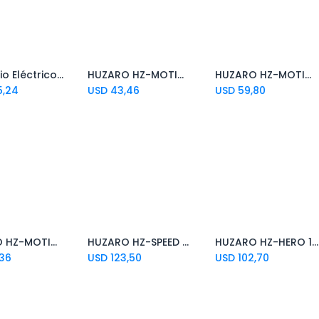
Escritorio Eléctrico Cougar Royal Mossa 120 White
HUZARO HZ-MOTION 1.3 SOPORTE PARA MONITOR
HUZARO HZ-MOTION 1.2 SOPORTE PARA MONITOR
d to Cart
Add to Cart
5,24
USD
43,46
USD
59,80
HUZARO HZ-MOTION 2.3 SOPORTE PARA MONITOR
HUZARO HZ-SPEED 2.0 SOPORTE DE VOLANTE
HUZARO HZ-HERO 1.6 MESA/ESCRITORIO GAMING WHITE
Add to Cart
,36
USD
123,50
USD
102,70