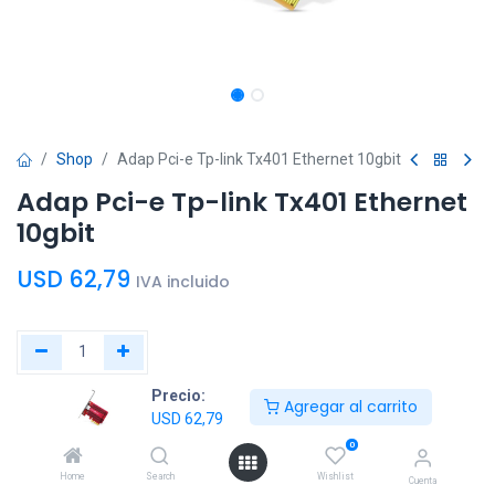
Shop
Adap Pci-e Tp-link Tx401 Ethernet 10gbit
Adap Pci-e Tp-link Tx401 Ethernet
10gbit
USD
62,79
IVA incluido
Precio:
Agregar al
Comprar
Agregar al carrito
USD
62,79
carrito
ahora
0
Home
Search
Wishlist
Agregar a la lista de deseos
Cuenta