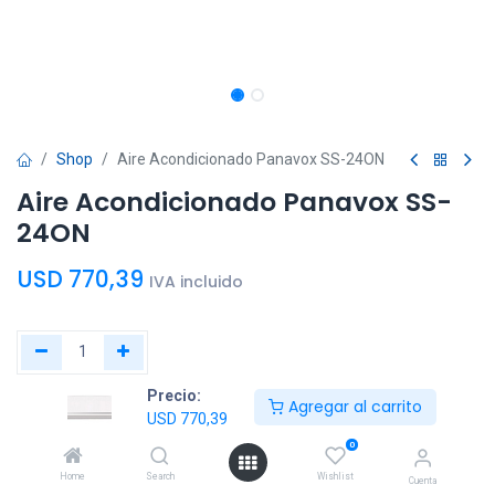
Shop
Aire Acondicionado Panavox SS-24ON
Aire Acondicionado Panavox SS-
24ON
USD
770,39
IVA incluido
Precio:
Agregar al
Comprar
Agregar al carrito
USD
770,39
carrito
ahora
0
Home
Search
Wishlist
Agregar a la lista de deseos
Cuenta