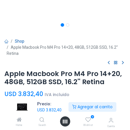
Shop
Apple Macbook Pro M4 Pro 14+20, 48GB, 512GB SSD, 16.2''
Retina
Apple Macbook Pro M4 Pro 14+20,
48GB, 512GB SSD, 16.2'' Retina
USD
3.832,40
IVA incluido
Precio:
Agregar al carrito
USD
3.832,40
0
Home
Search
Wishlist
Agregar al
Comprar
Cuenta