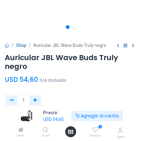
Shop
Auricular JBL Wave Buds Truly negro
Auricular JBL Wave Buds Truly
negro
USD
54,60
IVA incluido
Precio:
Agregar al
Comprar
Agregar al carrito
USD
54,60
carrito
ahora
0
Home
Search
Wishlist
Agregar a la lista de deseos
Cuenta