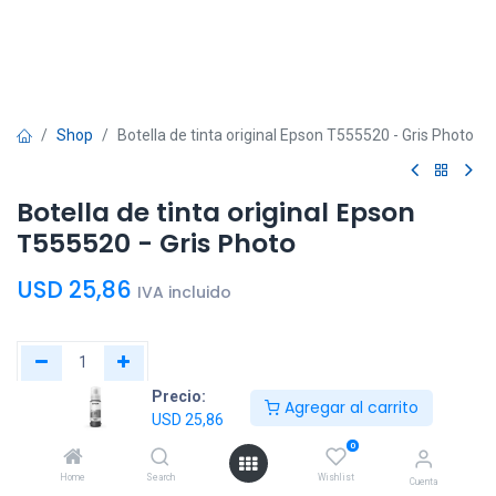
Shop
Botella de tinta original Epson T555520 - Gris Photo
Botella de tinta original Epson
T555520 - Gris Photo
USD
25,86
IVA incluido
Precio:
Agregar al carrito
Agregar al
Comprar
USD
25,86
carrito
ahora
0
Home
Search
Wishlist
Cuenta
Agregar a la lista de deseos