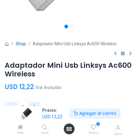
Shop
Adaptador Mini Usb Linksys Ac600 Wireless
Adaptador Mini Usb Linksys Ac600
Wireless
USD
12,22
IVA incluido
Precio:
Agregar al carrito
USD
12,22
Agregar al
Comprar
0
carrito
ahora
Home
Search
Wishlist
Cuenta