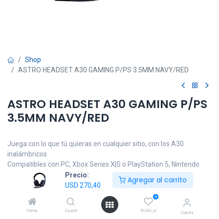
Shop
ASTRO HEADSET A30 GAMING P/PS 3.5MM NAVY/RED
ASTRO HEADSET A30 GAMING P/PS
3.5MM NAVY/RED
Juega con lo que tú quieras en cualquier sitio, con los A30
inalámbricos
Compatibles con PC, Xbox Series X|S o PlayStation 5, Nintendo
Switch, móviles y dispositivos para juegos portables y más
Precio:
Agregar al carrito
Alterna fácilmente entre la conexión inalámbrica LIGHTSPEED de
USD
270,40
2,4 GHz profesional, Bluetooth y con cable auxiliar de 3,5 mm
0
Juega por días con más de 27 horas de duración de batería
Home
Search
Wishlist
Cuenta
Toma el control y personaliza toda tu experiencia de audio desde