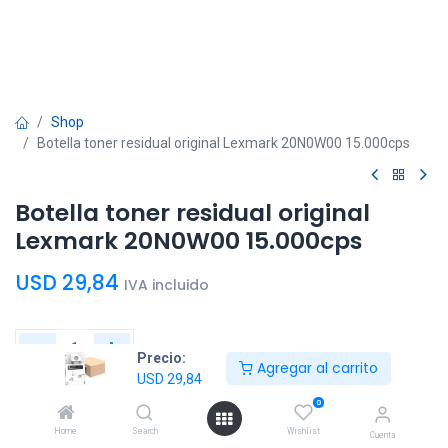
Shop
Botella toner residual original Lexmark 20N0W00 15.000cps
Botella toner residual original
Lexmark 20N0W00 15.000cps
USD
29,84
IVA incluido
Precio:
Agregar al carrito
USD
29,84
Agregar al
Comprar
0
carrito
ahora
Home
Search
Wishlist
Cuenta