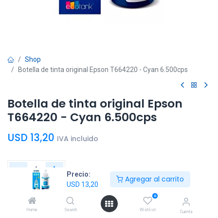
Shop
Botella de tinta original Epson T664220 - Cyan 6.500cps
Botella de tinta original Epson
T664220 - Cyan 6.500cps
USD
13,20
IVA incluido
Precio:
Agregar al carrito
USD
13,20
Agregar al
Comprar
0
carrito
ahora
Home
Search
Wishlist
Cuenta