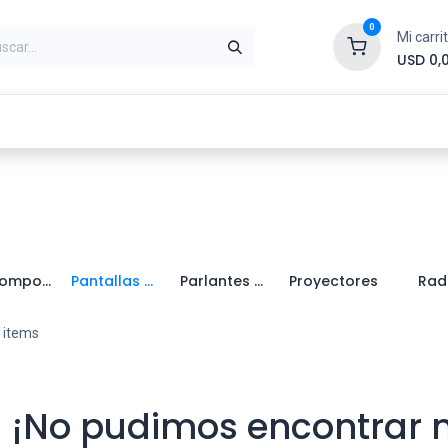
0
Mi carri
USD
0,
ntes
Periféricos
Conectividad
Impr
Minicomponentes
Pantallas de Proyeccion
Parlantes Portátiles
Proyectores
Rad
 items
¡No pudimos encontrar 