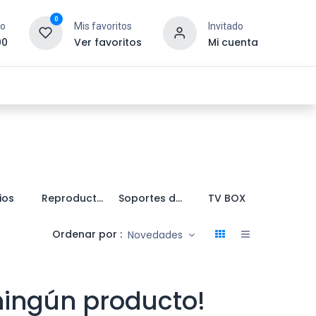
0
to
Mis favoritos
Invitado
00
Ver favoritos
Mi cuenta
esoras y Consumibles
Gaming
Tienda
ios
Reproductores de Audio
Soportes de montaje
TV BOX
Televis
Ordenar por :
Novedades
ningún producto!