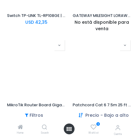
Switch TP-LINK TL-RP108GE | 7 + 1 Gigabit POE Reverse
GATEWAY MILESIGHT LORAWAN UG67 LTE
USD
42,35
No está disponible para
venta
MikroTik Router Board Gigabit SFP PoE RouterOS (RB3011UiAS-RM)
Patchcord Cat 6 7.5m 25 ft Gris 100% Cobre Intellinet
USD
0,03
USD
0,03
Filtros
Precio - Bajo a alto
0
Home
Search
Wishlist
Cuenta